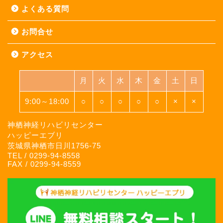
よくある質問
お問合せ
アクセス
月
火
水
木
金
土
日
9:00～18:00
○
○
○
○
○
×
×
神栖神経リハビリセンター
ハッピーエブリ
茨城県神栖市日川1756-75
TEL / 0299-94-8558
FAX / 0299-94-8559